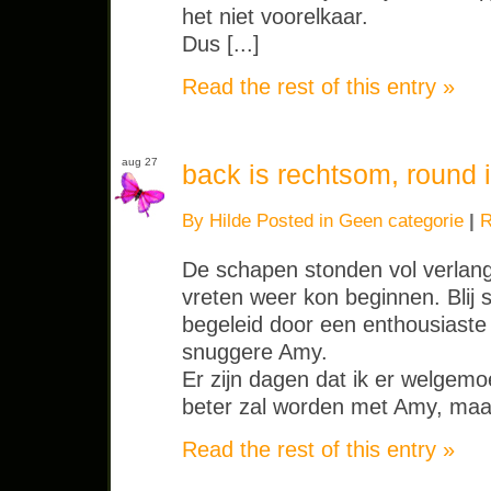
het niet voorelkaar.
Dus [...]
Read the rest of this entry »
aug 27
back is rechtsom, round i
By Hilde Posted in
Geen categorie
|
R
De schapen stonden vol verlang
vreten weer kon beginnen. Blij 
begeleid door een enthousiaste 
snuggere Amy.
Er zijn dagen dat ik er welgemo
beter zal worden met Amy, maar 
Read the rest of this entry »