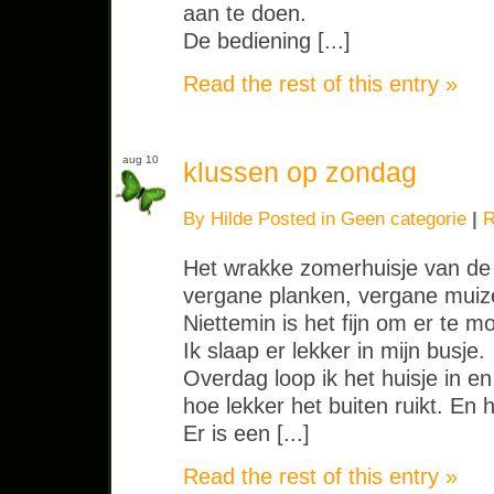
aan te doen.
De bediening [...]
Read the rest of this entry »
aug 10
klussen op zondag
By Hilde Posted in
Geen categorie
|
R
Het wrakke zomerhuisje van de
vergane planken, vergane muize
Niettemin is het fijn om er te 
Ik slaap er lekker in mijn busje.
Overdag loop ik het huisje in en
hoe lekker het buiten ruikt. En
Er is een [...]
Read the rest of this entry »