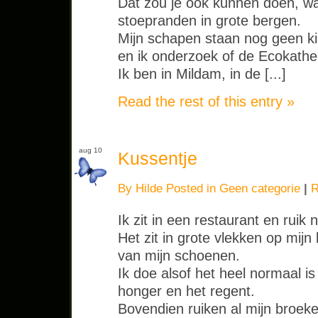
Dat zou je ook kunnen doen, wa
stoepranden in grote bergen.
Mijn schapen staan nog geen k
en ik onderzoek of de Ecokathed
Ik ben in Mildam, in de [...]
Read the rest of this entry »
aug 10
Kussentje
By Hilde Posted in
Geen categorie
|
R
Ik zit in een restaurant en ruik
Het zit in grote vlekken op mij
van mijn schoenen.
Ik doe alsof het heel normaal is
honger en het regent.
Bovendien ruiken al mijn broeke