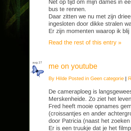
Net op tijd om mijn dames in ee
bus te rennen.
Daar zitten we nu met zijn drie
ingesloten door dikke stralen wa
Er zijn momenten waarop ik blij b
Read the rest of this entry »
aug 27
me on youtube
By Hilde Posted in
Geen categorie
|
R
De cameraploeg is langsgewees
Merskenheide. Zo ziet het leven 
Fred heeft mooie opnames gema
(croissantjes en ander achterg
door Patricia (naast het zoeken 
Er is een truukje dat je het filmpj