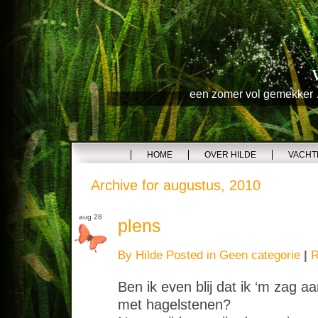
een zomer vol gemekker …
HOME
OVER HILDE
VACHT
Archive for augustus, 2010
aug 28
plens
By Hilde Posted in
Geen categorie
|
R
Ben ik even blij dat ik ‘m zag
met hagelstenen?