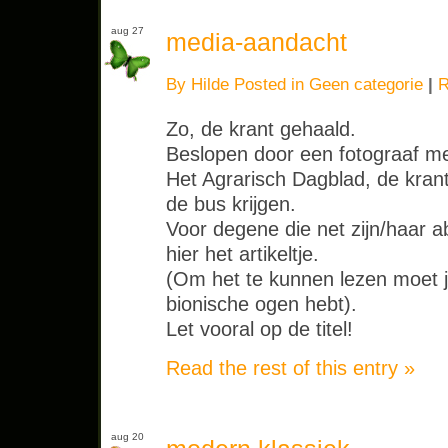
aug 27
media-aandacht
By Hilde Posted in
Geen categorie
|
R
Zo, de krant gehaald.
Beslopen door een fotograaf me
Het Agrarisch Dagblad, de krant d
de bus krijgen.
Voor degene die net zijn/haar 
hier het artikeltje.
(Om het te kunnen lezen moet je 
bionische ogen hebt).
Let vooral op de titel!
Read the rest of this entry »
aug 20