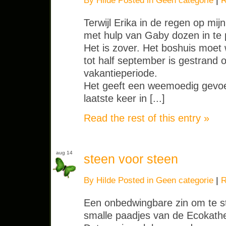
By Hilde Posted in
Geen categorie
|
R
Terwijl Erika in de regen op mij
met hulp van Gaby dozen in te
Het is zover. Het boshuis moet 
tot half september is gestrand 
vakantieperiode.
Het geeft een weemoedig gevoel
laatste keer in [...]
Read the rest of this entry »
aug 14
steen voor steen
By Hilde Posted in
Geen categorie
|
R
Een onbedwingbare zin om te sta
smalle paadjes van de Ecokathe