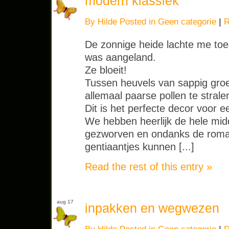
modern klassiek
By Hilde Posted in
Geen categorie
|
R
De zonnige heide lachte me toe 
was aangeland.
Ze bloeit!
Tussen heuvels van sappig groe
allemaal paarse pollen te strale
Dit is het perfecte decor voor
We hebben heerlijk de hele midd
gezworven en ondanks de romant
gentiaantjes kunnen [...]
Read the rest of this entry »
aug 17
inpakken en wegwezen