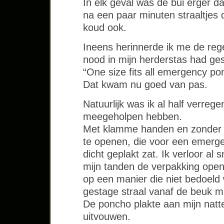
In elk geval was de bui erger d
na een paar minuten straaltjes 
koud ook.
Ineens herinnerde ik me de reg
nood in mijn herderstas had ges
“One size fits all emergency po
Dat kwam nu goed van pas.
Natuurlijk was ik al half verregen
meegeholpen hebben.
Met klamme handen en zonder b
te openen, die voor een emerg
dicht geplakt zat. Ik verloor al
mijn tanden de verpakking ope
op een manier die niet bedoeld
gestage straal vanaf de beuk mi
De poncho plakte aan mijn natte
uitvouwen.