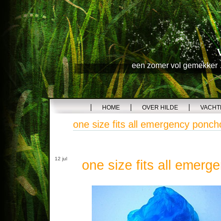
een zomer vol gemekker …
HOME
OVER HILDE
VACHT
one size fits all emergency ponch
12 jul
one size fits all emer