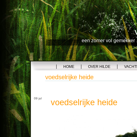
een zomer vol gemekker …
HOME
OVER HILDE
VACHT
voedselrijke heide
09 jul
voedselrijke heide