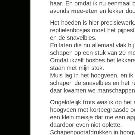
haar. En omdat ik nu eenmaal bi
avonds
mee-eten
en lekker do
Het hoeden is hier precisiewe
reptielenbosjes moet het pijpes
en de snavelbies.
En laten die nu allemaal vlak bi
schapen op een stuk van 20 me
Omdat ikzelf bosbes het lekkers
staan met mijn stok.
Muis lag in het hoogveen, en ik
schapen de snavelbies en het r
daar kwamen we manschappen t
Ongelofelijk trots was ik op het
hoogveen met kortbegraasde oev
een klein meisje dat me een
ap
daardoor even niet oplette.
Schapenpootafdrukken in hoogvee