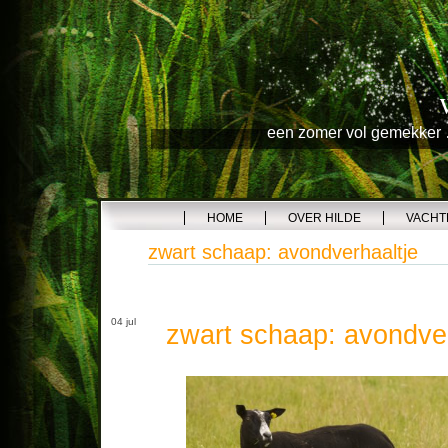
een zomer vol gemekker …
HOME
OVER HILDE
VACHT
zwart schaap: avondverhaaltje
04 jul
zwart schaap: avondver